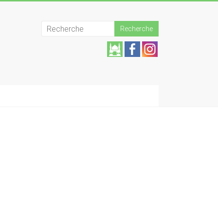
Aide
z la
mos
quée
!