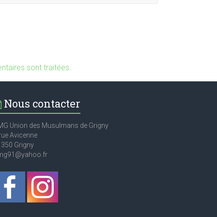
taires sont traitées
.
Nous contacter
MG Union des Musulmans de Grigny
rue Avicenne
1350 Grigny
mg91@yahoo.fr