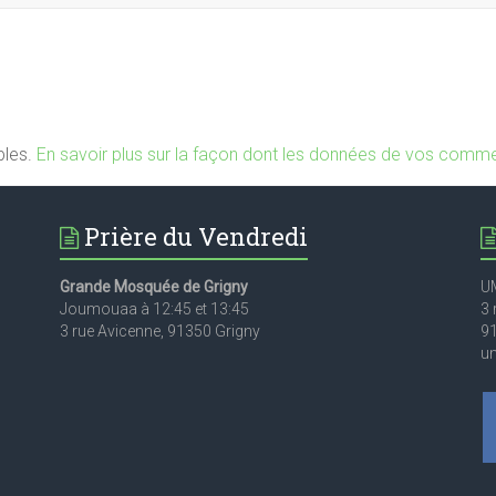
bles.
En savoir plus sur la façon dont les données de vos commen
Prière du Vendredi
Grande Mosquée de Grigny
U
Joumouaa à 12:45 et 13:45
3 
3 rue Avicenne, 91350 Grigny
9
u