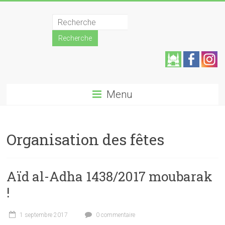
Skip
Grande
to
content
Mosquée
de
Grigny
Aide
z la
Menu
Union
mos
des
Musulmans
quée
Organisation des fêtes
de
!
Grigny
Aïd al-Adha 1438/2017 moubarak
!
1 septembre 2017
0 commentaire