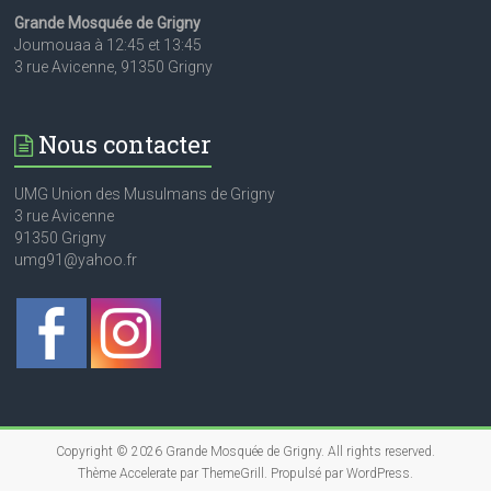
Grande Mosquée de Grigny
Joumouaa à 12:45 et 13:45
3 rue Avicenne, 91350 Grigny
Nous contacter
UMG Union des Musulmans de Grigny
3 rue Avicenne
91350 Grigny
umg91@yahoo.fr
Copyright © 2026
Grande Mosquée de Grigny
. All rights reserved.
Thème
Accelerate
par ThemeGrill. Propulsé par
WordPress
.