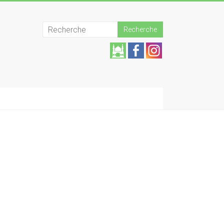
Aide
z la
mos
quée
!