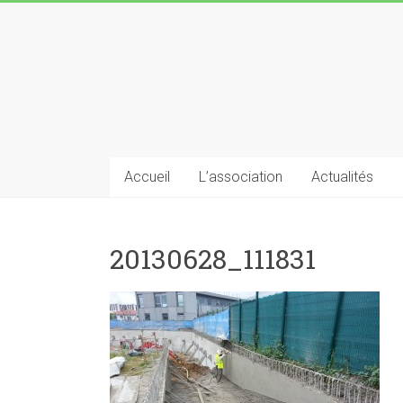
Skip
to
Grande
content
Mosquée
de
Grigny
Accueil
L’association
Actualités
Union
des
Musulmans
20130628_111831
de
Grigny