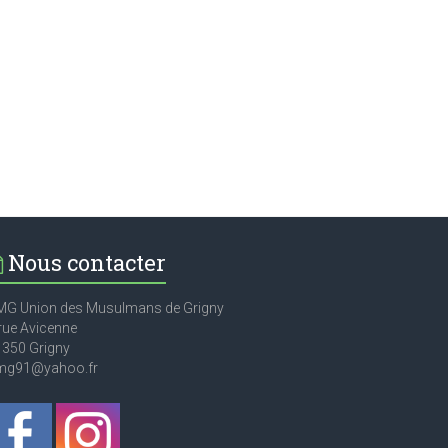
Nous contacter
MG Union des Musulmans de Grigny
rue Avicenne
1350 Grigny
mg91@yahoo.fr