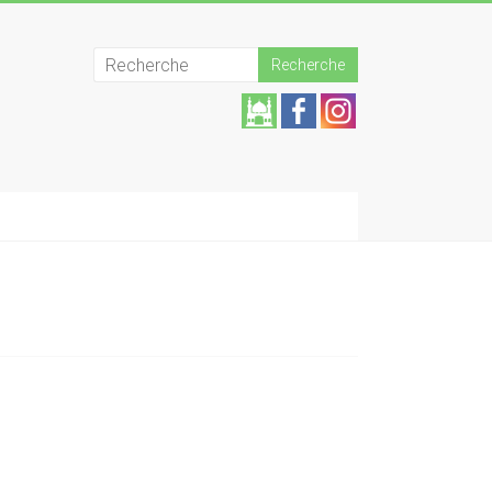
Aide
z la
mos
quée
!