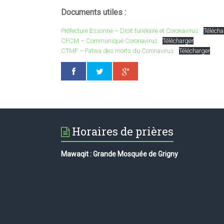
Documents utiles :
Préfecture Essonne – Droit funéraire et Coronavirus
Télécha
CFCM – Communiqué Coronavirus
Télécharger
CTMF – Fatwa des morts du Coronavirus
Télécharger
Horaires de prières
Mawaqit : Grande Mosquée de Grigny