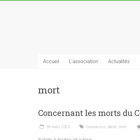
Skip
to
Grande
content
Mosquée
de
Grigny
Accueil
L’association
Actualités
Union
des
Musulmans
mort
de
Grigny
Concernant les morts du 
28 mars 2020
Coronavirus
,
décès
,
mort
Salam à toutes et à tous,