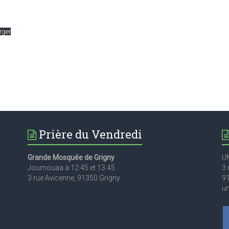
rger
Prière du Vendredi
Grande Mosquée de Grigny
U
Joumouaa à 12:45 et 13:45
3 
3 rue Avicenne, 91350 Grigny
9
u