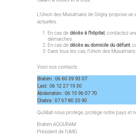
L’Union des Musulmans de Grigny propose un a
actuelles.
En cas de
décès à l’hôpital
, contactez un
démarches.
En cas de
décès au domicile du défunt
, 
Dans tous les cas, l’Union des Musulmans 
Voici nos contacts :
Brahim : 06 60 39 93 07
Laid : 06 12 27 19 30
Abderrahim : 06 15 96 07 70
Chahra : 07 67 80 20 90
Qu’Allah nous protège, protège notre pays et 
Brahim AGOURAM
Président de l’UMG