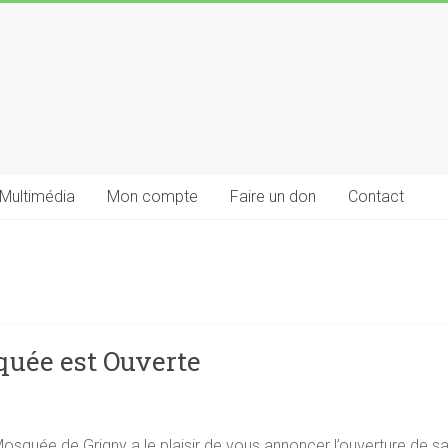
Multimédia
Mon compte
Faire un don
Contact
quée est Ouverte
squée de Grigny a le plaisir de vous annoncer l’ouverture de s