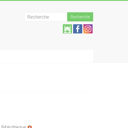
Aide
z la
mos
quée
!
a Bibliothèque