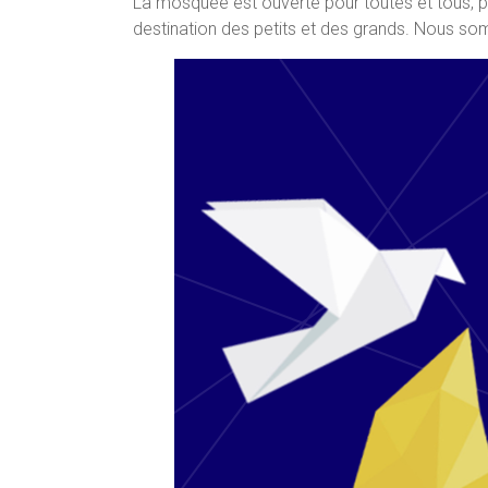
La mosquée est ouverte pour toutes et tous, pet
destination des petits et des grands. Nous so