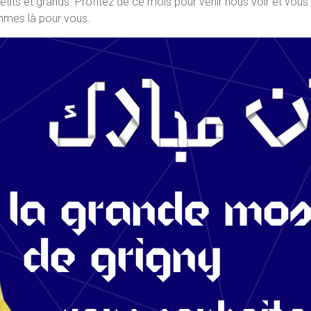
its et grands. Profitez de ce mois pour venir nous voir et vous r
mmes là pour vous.